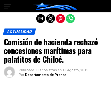
Salir de la versión móvil
ACTUALIDAD
Comisión de hacienda rechazó
concesiones marítimas para
palafitos de Chiloé.
Publicado
11 años atrás
en
13 agosto, 2015
Por
Departamento de Prensa