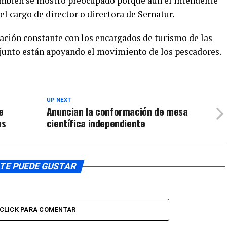
ambién se mostró preocupado porque aun el intendente
teclas
o
l cargo de director o directora de Sernatur.
de
disminuir
flecha
el
ación constante con los encargados de turismo de las
arriba/aba
volumen.
njunto están apoyando el movimiento de los pescadores.
para
aumentar
o
disminuir
el
UP NEXT
e
Anuncian la conformación de mesa
volumen.
as
científica independiente
TE PUEDE GUSTAR
CLICK PARA COMENTAR