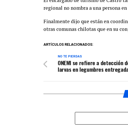
El encargado de turismo de Castro t
audio
regional no nombra a una persona en e
Finalmente dijo que están en coordin
otras comunas chilotas que en su co
ARTÍCULOS RELACIONADOS:
NO TE PIERDAS
ONEMI se refiere a detección d
larvas en legumbres entregad