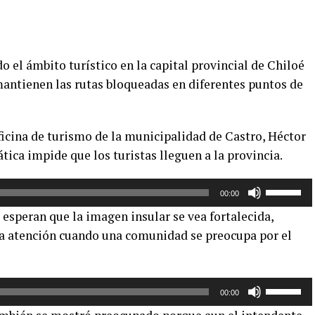
 el ámbito turístico en la capital provincial de Chiloé
antienen las rutas bloqueadas en diferentes puntos de
ficina de turismo de la municipalidad de Castro, Héctor
tica impide que los turistas lleguen a la provincia.
Utiliza
00:00
las
esperan que la imagen insular se vea fortalecida,
teclas
 la atención cuando una comunidad se preocupa por el
de
flecha
arriba/aba
Utiliza
para
00:00
las
aumentar