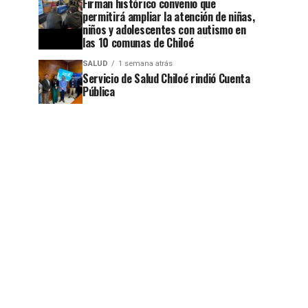
Firman histórico convenio que
permitirá ampliar la atención de niñas,
niños y adolescentes con autismo en
las 10 comunas de Chiloé
jo
SALUD
1 semana atrás
Servicio de Salud Chiloé rindió Cuenta
Pública