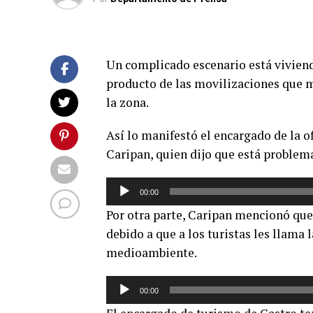
Un complicado escenario está viviendo
producto de las movilizaciones que m
la zona.
Así lo manifestó el encargado de la o
Caripan, quien dijo que está problemá
Reproductor
00:00
de
Por otra parte, Caripan mencionó que 
audio
debido a que a los turistas les llama
medioambiente.
Reproductor
00:00
de