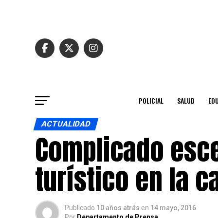
POLICIAL
SALUD
ED
ACTUALIDAD
Complicado esce
turístico en la c
Publicado
10 años atrás
en
14 mayo, 2016
Por
Departamento de Prensa