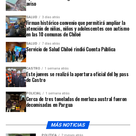
aviso
UP NEXT
Funcionarios de salud en Castro inician paro indefinido
por deuda municipal
SALUD
3 días atrás
Firman histórico convenio que permitirá ampliar la
atención de niñas, niños y adolescentes con autismo
NO TE PIERDAS
Preocupación por retraso en proyecto de reposición de
en las 10 comunas de Chiloé
Cesfam en Castro
SALUD
7 días atrás
Servicio de Salud Chiloé rindió Cuenta Pública
CASTRO
1 semana atrás
Este jueves se realizó la apertura oficial del by pass
de Castro
POLICIAL
1 semana atrás
Cerca de tres toneladas de merluza austral fueron
decomisadas en Pargua
MÁS NOTICIAS
POLÍTICA
2 meses atrás