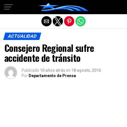
Salir de la versión móvil
ACTUALIDAD
Consejero Regional sufre
accidente de tránsito
Publicado
10 años atrás
en
18 agosto, 2016
Por
Departamento de Prensa