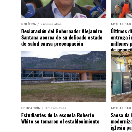
POLÍTICA
2 meses atrás
ACTUALIDAD
Declaración del Gobernador Alejandro
Últimos d
Santana acerca de su delicado estado
entrega i
de salud causa preocupación
millones 
de pequeñ
EDUCACIÓN
3 meses atrás
ACTUALIDAD
Estudiantes de la escuela Roberto
Saesa da i
White se tomaron el establecimiento
moderniza
iglesia pa