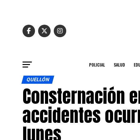
POLICIAL
SALUD
ED
QUELLÓN
Consternación e
accidentes ocurr
lunes