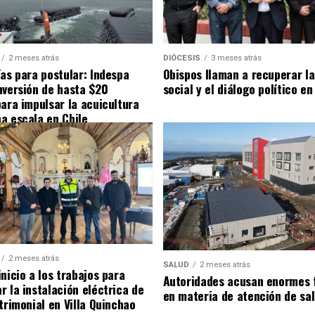
2 meses atrás
DIÓCESIS
3 meses atrás
ías para postular: Indespa
Obispos llaman a recuperar la
nversión de hasta $20
social y el diálogo político en
para impulsar la acuicultura
a escala en Chile
2 meses atrás
SALUD
2 meses atrás
nicio a los trabajos para
Autoridades acusan enormes 
r la instalación eléctrica de
en materia de atención de sa
trimonial en Villa Quinchao