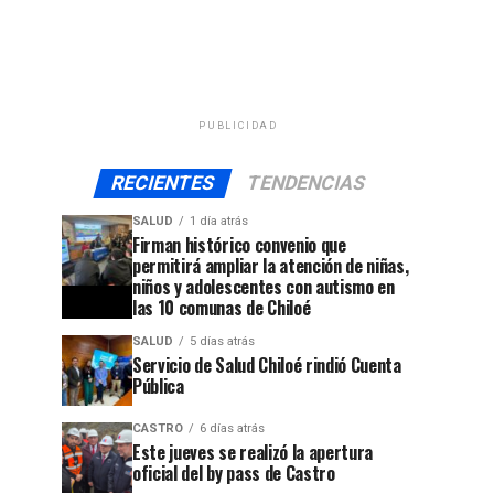
PUBLICIDAD
RECIENTES
TENDENCIAS
SALUD
1 día atrás
Firman histórico convenio que
permitirá ampliar la atención de niñas,
niños y adolescentes con autismo en
las 10 comunas de Chiloé
SALUD
5 días atrás
Servicio de Salud Chiloé rindió Cuenta
Pública
CASTRO
6 días atrás
Este jueves se realizó la apertura
oficial del by pass de Castro