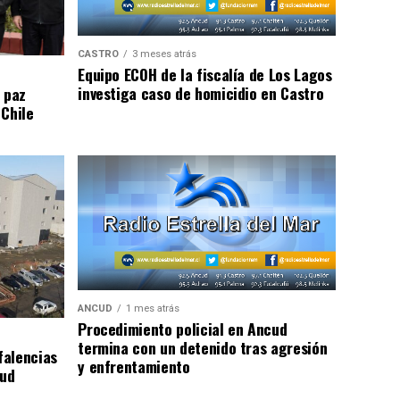
CASTRO
3 meses atrás
Equipo ECOH de la fiscalía de Los Lagos
investiga caso de homicidio en Castro
 paz
 Chile
ANCUD
1 mes atrás
Procedimiento policial en Ancud
termina con un detenido tras agresión
falencias
y enfrentamiento
lud