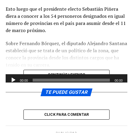
Esto luego que el presidente electo Sebastián Piñera
diera a conocer a los 54 personeros designados en igual
número de provincias en el país para asumir desde el 11
de marzo próximo.
Sobre Fernando Bórquez, el diputado Alejandro Santana
estableció que se trata de un político de la zona, que
conoce la provincia desde los distintos cargos que ha
tenido en su carrera.
CONTINÚE LEYENDO
Reproductor
00:00
00:00
de
Especial énfasis hizo el parlamentario en la urgente
audio
TE PUEDE GUSTAR
necesidad de reconstruir la zona de Villa Santa Lucía, en
Palena, apuntando a que el actual gobierno no ha
solucionado como se esperaba.
CLICK PARA COMENTAR
Reproductor
00:00
00:00
de
PUBLICIDAD