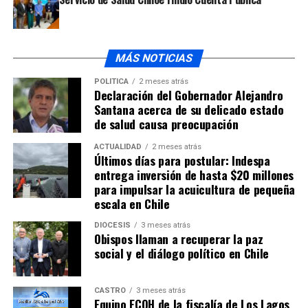
MÁS NOTICIAS
POLÍTICA
2 meses atrás
Declaración del Gobernador Alejandro
Santana acerca de su delicado estado
de salud causa preocupación
ACTUALIDAD
2 meses atrás
Últimos días para postular: Indespa
entrega inversión de hasta $20 millones
para impulsar la acuicultura de pequeña
escala en Chile
DIÓCESIS
3 meses atrás
Obispos llaman a recuperar la paz
social y el diálogo político en Chile
CASTRO
3 meses atrás
Equipo ECOH de la fiscalía de Los Lagos