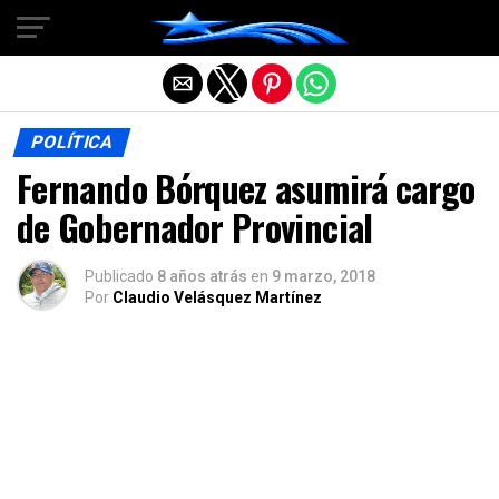
Salir de la versión móvil
POLÍTICA
Fernando Bórquez asumirá cargo
de Gobernador Provincial
Publicado
8 años atrás
en
9 marzo, 2018
Por
Claudio Velásquez Martínez