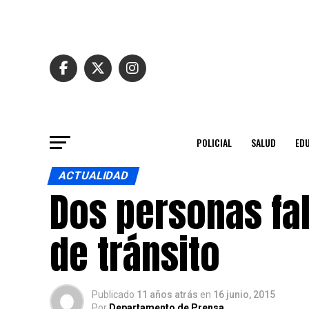
POLICIAL
SALUD
ED
ACTUALIDAD
Dos personas fa
de tránsito
Publicado
11 años atrás
en
16 junio, 2015
Por
Departamento de Prensa