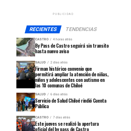
PUBLICIDAD
RECIENTES
TENDENCIAS
CASTRO
4 horas atrás
By Pass de Castro seguirá sin transito
hasta nuevo aviso
SALUD
2 días atrás
Firman histórico convenio que
permitirá ampliar la atención de niñas,
niños y adolescentes con autismo en
las 10 comunas de Chiloé
SALUD
6 días atrás
Servicio de Salud Chiloé rindió Cuenta
Pública
CASTRO
7 días atrás
Este jueves se realizó la apertura
oficial del by pass de Castro