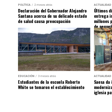
POLÍTICA
2 meses atrás
ACTUALIDAD
Declaración del Gobernador Alejandro
Últimos d
Santana acerca de su delicado estado
entrega i
de salud causa preocupación
millones 
de pequeñ
EDUCACIÓN
3 meses atrás
ACTUALIDAD
Estudiantes de la escuela Roberto
Saesa da i
White se tomaron el establecimiento
moderniza
iglesia pa