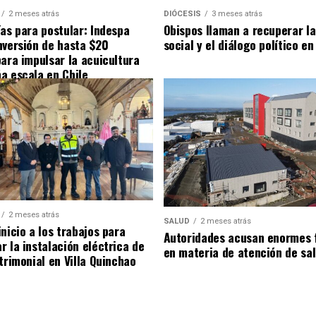
2 meses atrás
DIÓCESIS
3 meses atrás
ías para postular: Indespa
Obispos llaman a recuperar la
nversión de hasta $20
social y el diálogo político en
para impulsar la acuicultura
a escala en Chile
2 meses atrás
SALUD
2 meses atrás
nicio a los trabajos para
Autoridades acusan enormes 
r la instalación eléctrica de
en materia de atención de sa
trimonial en Villa Quinchao