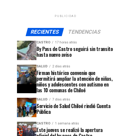
PUBLICIDAD
RECIENTES
TENDENCIAS
CASTRO
17 horas atrás
By Pass de Castro seguirá sin transito
hasta nuevo aviso
SALUD
2 días atrás
Firman histórico convenio que
permitirá ampliar la atención de niñas,
niños y adolescentes con autismo en
las 10 comunas de Chiloé
SALUD
7 días atrás
Servicio de Salud Chiloé rindió Cuenta
Pública
CASTRO
1 semana atrás
Este jueves se realizó la apertura
oficial del by pass de Castro