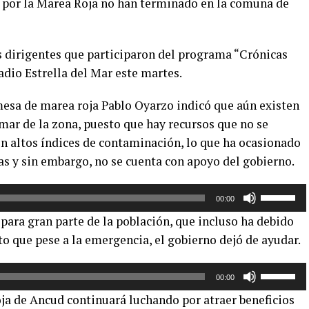
 por la Marea Roja no han terminado en la comuna de
os dirigentes que participaron del programa “Crónicas
adio Estrella del Mar este martes.
 mesa de marea roja Pablo Oyarzo indicó que aún existen
mar de la zona, puesto que hay recursos que no se
n altos índices de contaminación, lo que ha ocasionado
s y sin embargo, no se cuenta con apoyo del gobierno.
Utiliza
00:00
las
para gran parte de la población, que incluso ha debido
teclas
to que pese a la emergencia, el gobierno dejó de ayudar.
de
flecha
Utiliza
arriba/aba
00:00
las
para
a de Ancud continuará luchando por atraer beneficios
teclas
aumentar