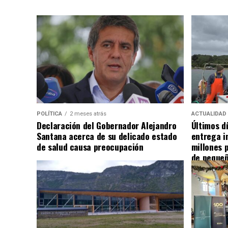
POLÍTICA
2 meses atrás
ACTUALIDAD
Declaración del Gobernador Alejandro
Últimos d
Santana acerca de su delicado estado
entrega i
de salud causa preocupación
millones 
de pequeñ