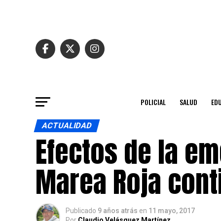
POLICIAL
SALUD
ED
ACTUALIDAD
Efectos de la e
Marea Roja cont
Publicado
9 años atrás
en
11 mayo, 2017
Por
Claudio Velásquez Martínez