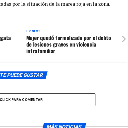
adas por la situación de la marea roja en la zona.
de
o
flecha
disminuir
arriba/aba
el
para
volumen.
UP NEXT
aumentar
agata
Mujer quedó formalizada por el delito
o
de lesiones graves en violencia
disminuir
intrafamiliar
el
volumen.
TE PUEDE GUSTAR
CLICK PARA COMENTAR
MÁS NOTICIAS