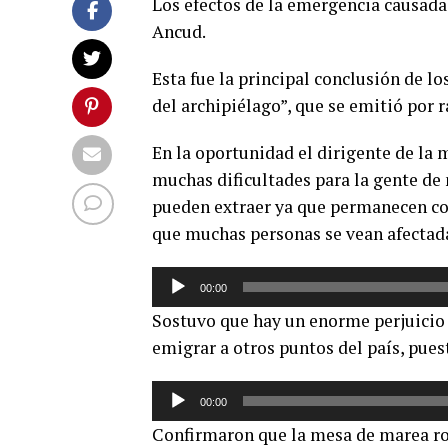
Los efectos de la emergencia causada
Ancud.
Esta fue la principal conclusión de l
del archipiélago”, que se emitió por r
En la oportunidad el dirigente de la
muchas dificultades para la gente de 
pueden extraer ya que permanecen co
que muchas personas se vean afectada
Reproductor
00:00
de
Sostuvo que hay un enorme perjuicio 
audio
emigrar a otros puntos del país, pues
Reproductor
00:00
de
Confirmaron que la mesa de marea roj
audio