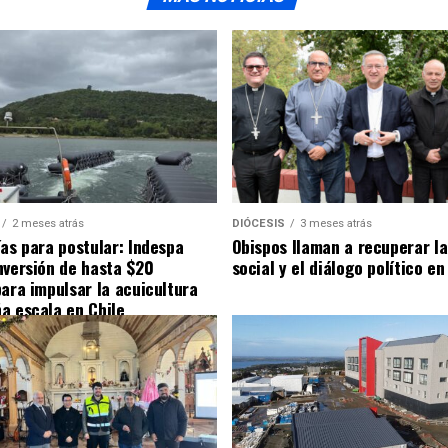
2 meses atrás
DIÓCESIS
3 meses atrás
ías para postular: Indespa
Obispos llaman a recuperar la
nversión de hasta $20
social y el diálogo político en
para impulsar la acuicultura
a escala en Chile