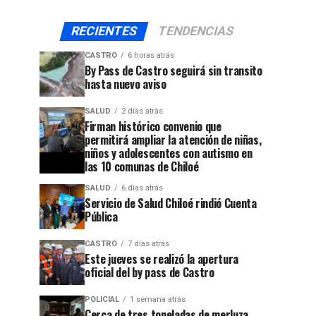
RECIENTES
TENDENCIAS
CASTRO
6 horas atrás
By Pass de Castro seguirá sin transito
hasta nuevo aviso
SALUD
2 días atrás
Firman histórico convenio que
permitirá ampliar la atención de niñas,
niños y adolescentes con autismo en
las 10 comunas de Chiloé
SALUD
6 días atrás
Servicio de Salud Chiloé rindió Cuenta
Pública
CASTRO
7 días atrás
Este jueves se realizó la apertura
oficial del by pass de Castro
POLICIAL
1 semana atrás
Cerca de tres toneladas de merluza