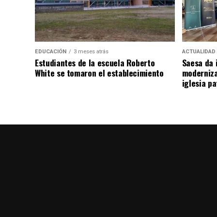
EDUCACIÓN
3 meses atrás
ACTUALIDAD
Estudiantes de la escuela Roberto
Saesa da i
White se tomaron el establecimiento
moderniza
iglesia pa