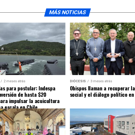
MÁS NOTICIAS
2 meses atrás
DIÓCESIS
3 meses atrás
ías para postular: Indespa
Obispos llaman a recuperar la
nversión de hasta $20
social y el diálogo político en
para impulsar la acuicultura
a escala en Chile