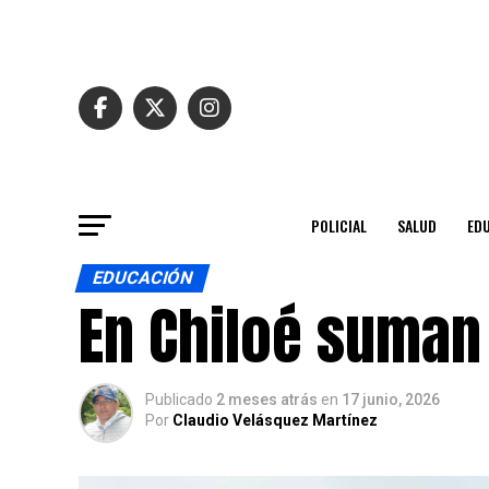
POLICIAL
SALUD
ED
EDUCACIÓN
En Chiloé suman 
Publicado
2 meses atrás
en
17 junio, 2026
Por
Claudio Velásquez Martínez