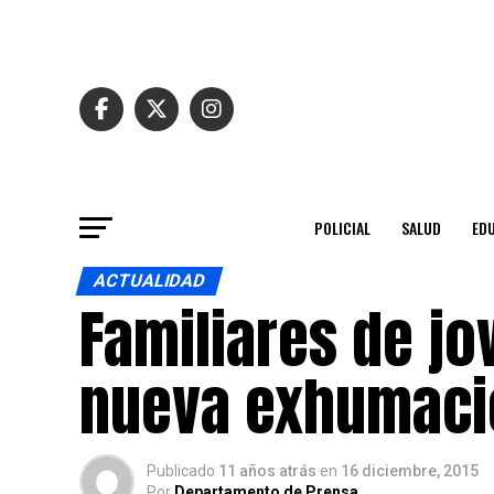
POLICIAL
SALUD
ED
ACTUALIDAD
Familiares de jo
nueva exhumaci
Publicado
11 años atrás
en
16 diciembre, 2015
Por
Departamento de Prensa