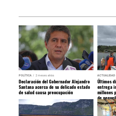
POLÍTICA
2 meses atrás
ACTUALIDAD
Declaración del Gobernador Alejandro
Últimos d
Santana acerca de su delicado estado
entrega i
de salud causa preocupación
millones 
de pequeñ