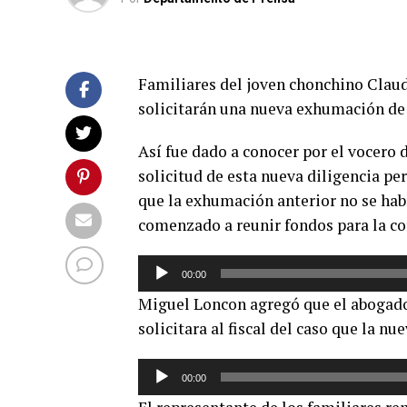
Familiares del joven chonchino Cla
solicitarán una nueva exhumación de 
Así fue dado a conocer por el vocero 
solicitud de esta nueva diligencia pe
que la exhumación anterior no se hab
comenzado a reunir fondos para la con
Reproductor
00:00
de
Miguel Loncon agregó que el abogado
audio
solicitara al fiscal del caso que la n
Reproductor
00:00
de