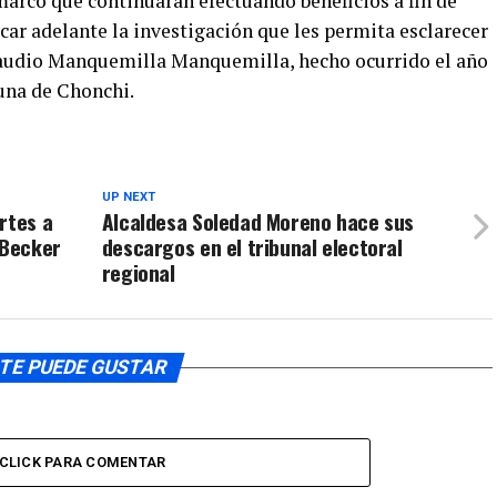
marcó que continuarán efectuando beneficios a fin de
teclas
aumentar
acar adelante la investigación que les permita esclarecer
de
o
Claudio Manquemilla Manquemilla, hecho ocurrido el año
flecha
disminuir
arriba/aba
muna de Chonchi.
el
para
volumen.
aumentar
o
disminuir
UP NEXT
rtes a
Alcaldesa Soledad Moreno hace sus
el
 Becker
descargos en el tribunal electoral
volumen.
regional
TE PUEDE GUSTAR
CLICK PARA COMENTAR