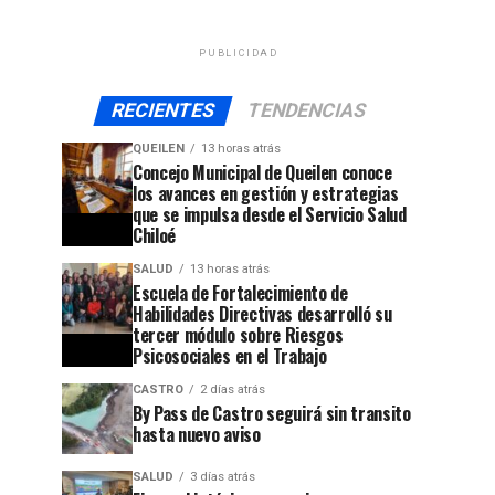
PUBLICIDAD
RECIENTES
TENDENCIAS
QUEILEN
13 horas atrás
Concejo Municipal de Queilen conoce
los avances en gestión y estrategias
que se impulsa desde el Servicio Salud
Chiloé
SALUD
13 horas atrás
Escuela de Fortalecimiento de
Habilidades Directivas desarrolló su
tercer módulo sobre Riesgos
Psicosociales en el Trabajo
CASTRO
2 días atrás
By Pass de Castro seguirá sin transito
hasta nuevo aviso
jo
SALUD
3 días atrás