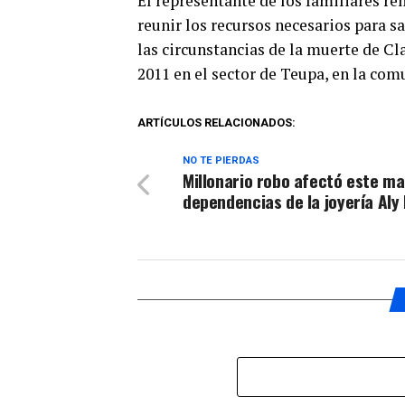
El representante de los familiares re
audio
reunir los recursos necesarios para s
las circunstancias de la muerte de 
2011 en el sector de Teupa, en la co
ARTÍCULOS RELACIONADOS:
NO TE PIERDAS
Millonario robo afectó este ma
dependencias de la joyería Aly