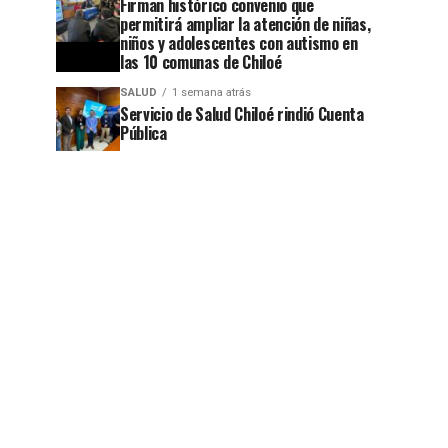
Firman histórico convenio que
permitirá ampliar la atención de niñas,
niños y adolescentes con autismo en
las 10 comunas de Chiloé
jo
SALUD
1 semana atrás
Servicio de Salud Chiloé rindió Cuenta
Pública