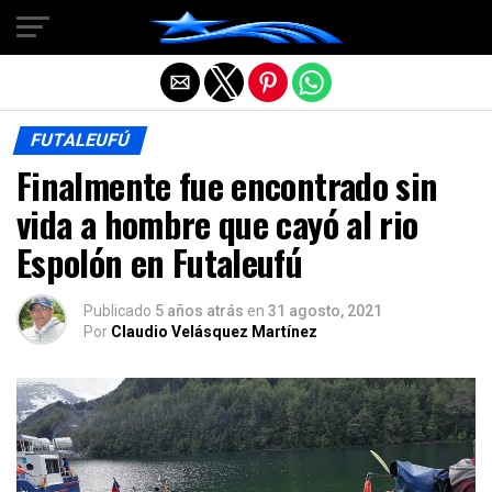
Salir de la versión móvil
FUTALEUFÚ
Finalmente fue encontrado sin
vida a hombre que cayó al rio
Espolón en Futaleufú
Publicado
5 años atrás
en
31 agosto, 2021
Por
Claudio Velásquez Martínez