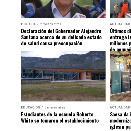
POLÍTICA
2 meses atrás
ACTUALIDAD
Declaración del Gobernador Alejandro
Últimos d
Santana acerca de su delicado estado
entrega i
de salud causa preocupación
millones 
de pequeñ
EDUCACIÓN
3 meses atrás
ACTUALIDAD
Estudiantes de la escuela Roberto
Saesa da i
White se tomaron el establecimiento
moderniza
iglesia pa