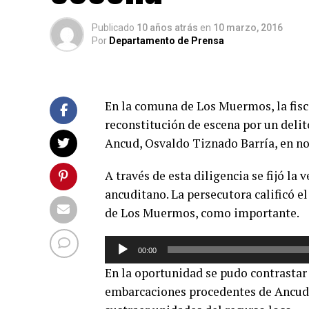
Publicado
10 años atrás
en
10 marzo, 2016
Por
Departamento de Prensa
En la comuna de Los Muermos, la fisca
reconstitución de escena por un delit
Ancud, Osvaldo Tiznado Barría, en n
A través de esta diligencia se fijó la
ancuditano. La persecutora calificó el
de Los Muermos, como importante.
Reproductor
00:00
de
En la oportunidad se pudo contrastar 
audio
embarcaciones procedentes de Ancud 