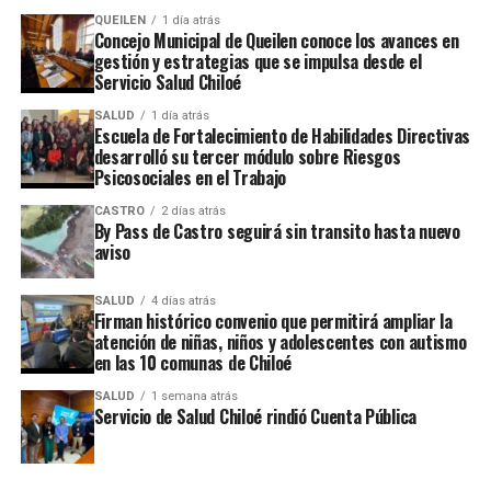
del nivel central.
QUEILEN
1 día atrás
Concejo Municipal de Queilen conoce los avances en
gestión y estrategias que se impulsa desde el
ARTÍCULOS RELACIONADOS:
Servicio Salud Chiloé
UP NEXT
SALUD
1 día atrás
Liceo Melinka da la despedida a dos ilustres profesores
Escuela de Fortalecimiento de Habilidades Directivas
desarrolló su tercer módulo sobre Riesgos
NO TE PIERDAS
Psicosociales en el Trabajo
Pesar en el mundo cultural por repentino deceso del
artista Draco Maturana
CASTRO
2 días atrás
By Pass de Castro seguirá sin transito hasta nuevo
aviso
SALUD
4 días atrás
Firman histórico convenio que permitirá ampliar la
atención de niñas, niños y adolescentes con autismo
en las 10 comunas de Chiloé
SALUD
1 semana atrás
Servicio de Salud Chiloé rindió Cuenta Pública