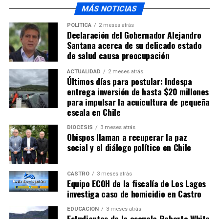
MÁS NOTICIAS
POLÍTICA
2 meses atrás
Declaración del Gobernador Alejandro
Santana acerca de su delicado estado
de salud causa preocupación
ACTUALIDAD
2 meses atrás
Últimos días para postular: Indespa
entrega inversión de hasta $20 millones
para impulsar la acuicultura de pequeña
escala en Chile
DIÓCESIS
3 meses atrás
Obispos llaman a recuperar la paz
social y el diálogo político en Chile
CASTRO
3 meses atrás
Equipo ECOH de la fiscalía de Los Lagos
investiga caso de homicidio en Castro
EDUCACIÓN
3 meses atrás
Estudiantes de la escuela Roberto White