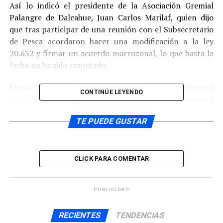
Así lo indicó el presidente de la Asociación Gremial
Palangre de Dalcahue, Juan Carlos Marilaf, quien dijo
que tras participar de una reunión con el Subsecretario
de Pesca acordaron hacer una modificación a la ley
20.632 y firmar un acuerdo macrozonal, lo que hasta la
fecha no ha sido respetado.
Expuso que el acuerdo implicaría que la flota reinetera
CONTINÚE LEYENDO
dalcahuina pueda capturar el recurso sin inconvenientes
en la undécima región. Pese a contar con el apoyo de
TE PUEDE GUSTAR
autoridades provinciales, regionales y parlamentarios de
la zona, el dirigente de la flota palangrera de Dalcahue,
dijo que todo pasaría por una decisión del Subsecretario
de Pesca Raúl Súnico.
CLICK PARA COMENTAR
Respecto a la movilización de los próximos días sostuvo
que junto a sus asociados se encuentran analizando la
PUBLICIDAD
eventual interrupción de puntos estratégicos dentro de
RECIENTES
TENDENCIAS
la provincia, a fin de ser escuchados por las autoridades