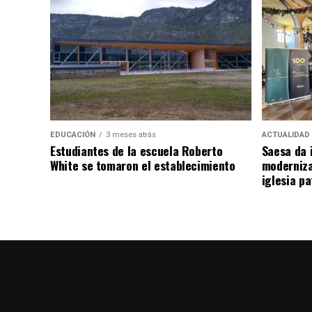
EDUCACIÓN
3 meses atrás
ACTUALIDAD
Estudiantes de la escuela Roberto
Saesa da i
White se tomaron el establecimiento
moderniza
iglesia pa