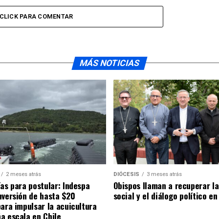
CLICK PARA COMENTAR
MÁS NOTICIAS
2 meses atrás
DIÓCESIS
3 meses atrás
ías para postular: Indespa
Obispos llaman a recuperar la
nversión de hasta $20
social y el diálogo político en
para impulsar la acuicultura
a escala en Chile