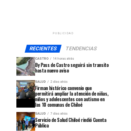
PUBLICIDAD
RECIENTES
TENDENCIAS
CASTRO
14 horas atrás
By Pass de Castro seguirá sin transito
hasta nuevo aviso
SALUD
2 días atrás
Firman histórico convenio que
permitirá ampliar la atención de niñas,
niños y adolescentes con autismo en
las 10 comunas de Chiloé
SALUD
7 días atrás
Servicio de Salud Chiloé rindió Cuenta
Pública