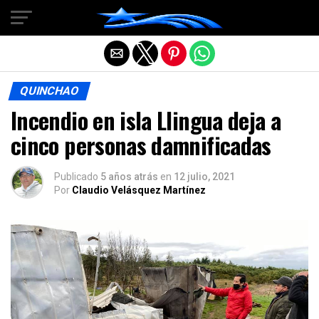
Salir de la versión móvil
QUINCHAO
Incendio en isla Llingua deja a
cinco personas damnificadas
Publicado
5 años atrás
en
12 julio, 2021
Por
Claudio Velásquez Martínez