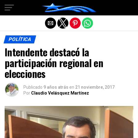
Salir de la versión móvil
POLÍTICA
Intendente destacó la
participación regional en
elecciones
Publicado
9 años atrás
en
21 noviembre, 2017
Por
Claudio Velásquez Martínez