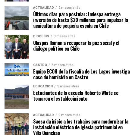
ACTUALIDAD
2 meses atrás
Últimos días para postular: Indespa entrega
inversión de hasta $20 millones para impulsar la
acuicultura de pequeña escala en Chile
DIÓCESIS
3 meses atrás
Obispos llaman a recuperar la paz social y el
diálogo político en Chile
CASTRO
3 meses atrás
Equipo ECOH de la fiscalía de Los Lagos investiga
caso de homicidio en Castro
EDUCACIÓN
3 meses atrás
Estudiantes de la escuela Roberto White se
tomaron el establecimiento
ACTUALIDAD
2 meses atrás
Saesa da inicio a los trabajos para modernizar la
instalación eléctrica de iglesia patrimonial en
Villa Quinchao