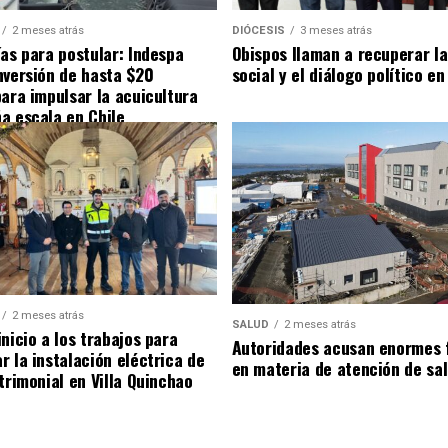
2 meses atrás
DIÓCESIS
3 meses atrás
ías para postular: Indespa
Obispos llaman a recuperar la
nversión de hasta $20
social y el diálogo político en
para impulsar la acuicultura
a escala en Chile
2 meses atrás
SALUD
2 meses atrás
nicio a los trabajos para
Autoridades acusan enormes 
r la instalación eléctrica de
en materia de atención de sa
trimonial en Villa Quinchao