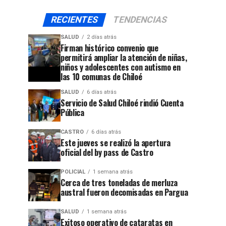
RECIENTES
TENDENCIAS
SALUD
2 días atrás
Firman histórico convenio que
permitirá ampliar la atención de niñas,
niños y adolescentes con autismo en
las 10 comunas de Chiloé
SALUD
6 días atrás
Servicio de Salud Chiloé rindió Cuenta
Pública
CASTRO
6 días atrás
Este jueves se realizó la apertura
oficial del by pass de Castro
POLICIAL
1 semana atrás
Cerca de tres toneladas de merluza
austral fueron decomisadas en Pargua
SALUD
1 semana atrás
Exitoso operativo de cataratas en