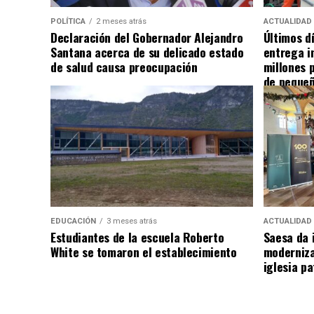
POLÍTICA
2 meses atrás
ACTUALIDAD
Declaración del Gobernador Alejandro
Últimos d
Santana acerca de su delicado estado
entrega i
de salud causa preocupación
millones 
de pequeñ
EDUCACIÓN
3 meses atrás
ACTUALIDAD
Estudiantes de la escuela Roberto
Saesa da i
White se tomaron el establecimiento
moderniza
iglesia pa