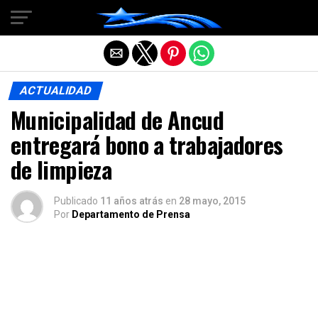
Salir de la versión móvil
ACTUALIDAD
Municipalidad de Ancud
entregará bono a trabajadores
de limpieza
Publicado
11 años atrás
en
28 mayo, 2015
Por
Departamento de Prensa