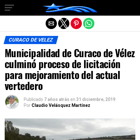
Salir de la versión móvil
CURACO DE VELEZ
Municipalidad de Curaco de Vélez
culminó proceso de licitación
para mejoramiento del actual
vertedero
Publicado
7 años atrás
en
31 diciembre, 2019
Por
Claudio Velásquez Martínez