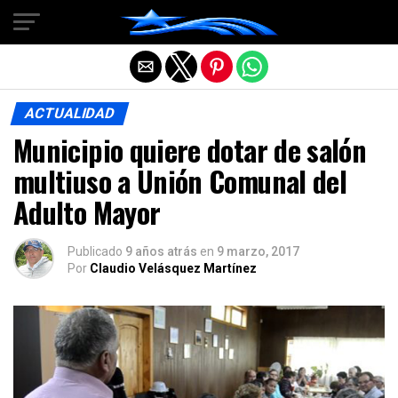
Salir de la versión móvil
ACTUALIDAD
Municipio quiere dotar de salón
multiuso a Unión Comunal del
Adulto Mayor
Publicado
9 años atrás
en
9 marzo, 2017
Por
Claudio Velásquez Martínez