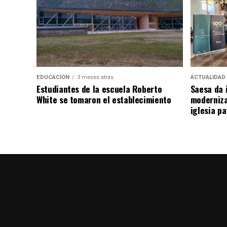
EDUCACIÓN
3 meses atrás
ACTUALIDAD
Estudiantes de la escuela Roberto
Saesa da i
White se tomaron el establecimiento
moderniza
iglesia pa