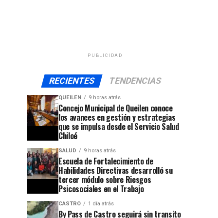
PUBLICIDAD
RECIENTES
TENDENCIAS
QUEILEN
9 horas atrás
Concejo Municipal de Queilen conoce
los avances en gestión y estrategias
que se impulsa desde el Servicio Salud
Chiloé
SALUD
9 horas atrás
Escuela de Fortalecimiento de
Habilidades Directivas desarrolló su
tercer módulo sobre Riesgos
Psicosociales en el Trabajo
CASTRO
1 día atrás
By Pass de Castro seguirá sin transito