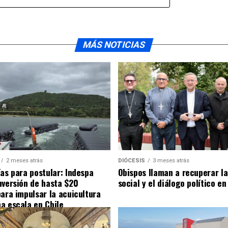
MÁS NOTICIAS
2 meses atrás
DIÓCESIS
3 meses atrás
ías para postular: Indespa
Obispos llaman a recuperar la
nversión de hasta $20
social y el diálogo político en
para impulsar la acuicultura
a escala en Chile