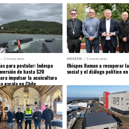
2 meses atrás
DIÓCESIS
3 meses atrás
ías para postular: Indespa
Obispos llaman a recuperar la
nversión de hasta $20
social y el diálogo político en
para impulsar la acuicultura
a escala en Chile