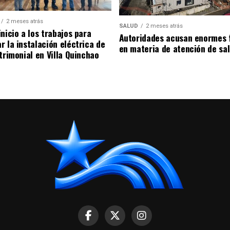
2 meses atrás
SALUD
2 meses atrás
nicio a los trabajos para
Autoridades acusan enormes 
r la instalación eléctrica de
en materia de atención de sa
trimonial en Villa Quinchao