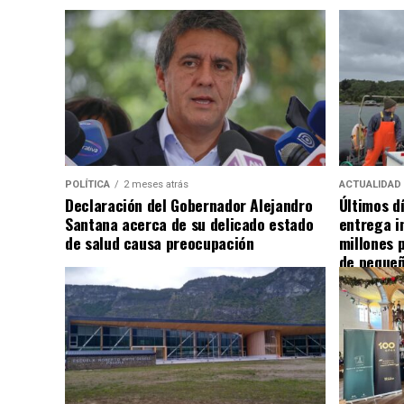
POLÍTICA
2 meses atrás
ACTUALIDAD
Declaración del Gobernador Alejandro
Últimos d
Santana acerca de su delicado estado
entrega i
de salud causa preocupación
millones 
de pequeñ