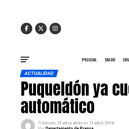
POLICIAL
SALUD
ED
ACTUALIDAD
Puqueldón ya cu
automático
Publicado
10 años atrás
en
13 abril, 2016
Por
Departamento de Prensa