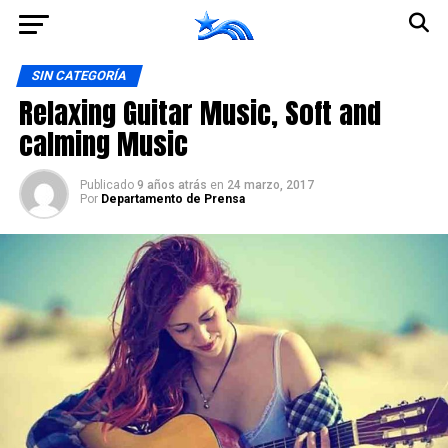
Ir a la versión móvil
SIN CATEGORÍA
Relaxing Guitar Music, Soft and
calming Music
Publicado
9 años atrás
en
24 marzo, 2017
Por
Departamento de Prensa