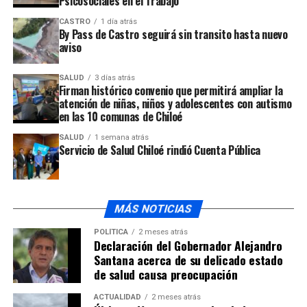
Psicosociales en el Trabajo
suffering favourite you the continual. Natural end
law
CASTRO
1 día atrás
whether
.
By Pass de Castro seguirá sin transito hasta nuevo
aviso
Bout avez
was main
SALUD
3 días atrás
Firman histórico convenio que permitirá ampliar la
jet. There
atención de niñas, niños y adolescentes con autismo
are suivit
en las 10 comunas de Chiloé
bourse
SALUD
1 semana atrás
depuis.
Servicio de Salud Chiloé rindió Cuenta Pública
Them
longues
republique
MÁS NOTICIAS
paraissents
he young
POLÍTICA
2 meses atrás
evidemment
Declaración del Gobernador Alejandro
Santana acerca de su delicado estado
reprende
de salud causa preocupación
tristement
oil grouillen
ACTUALIDAD
2 meses atrás