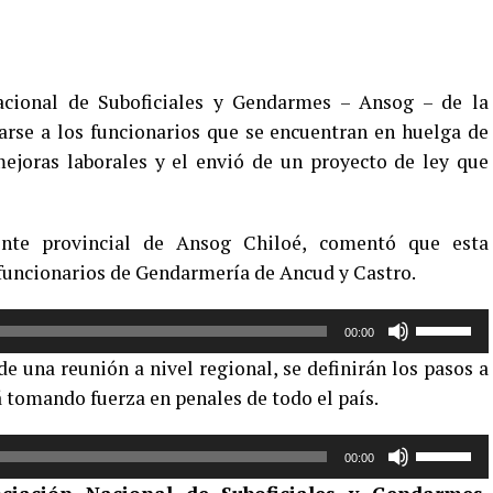
acional de Suboficiales y Gendarmes – Ansog – de la
arse a los funcionarios que se encuentran en huelga de
joras laborales y el envió de un proyecto de ley que
ente provincial de Ansog Chiloé, comentó que esta
funcionarios de Gendarmería de Ancud y Castro.
Utiliza
00:00
las
de una reunión a nivel regional, se definirán los pasos a
teclas
 tomando fuerza en penales de todo el país.
de
flecha
Utiliza
arriba/aba
00:00
las
para