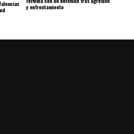
termina con un detenido tras agresión
falencias
y enfrentamiento
lud