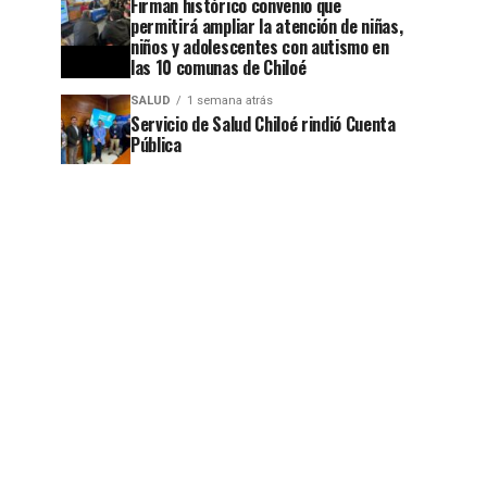
Firman histórico convenio que
permitirá ampliar la atención de niñas,
niños y adolescentes con autismo en
las 10 comunas de Chiloé
jo
SALUD
1 semana atrás
Servicio de Salud Chiloé rindió Cuenta
Pública