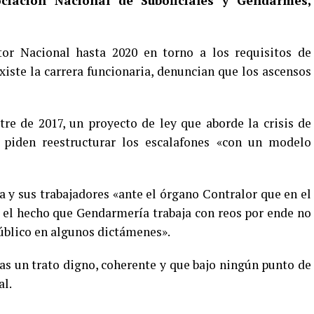
ciación Nacional de Suboficiales y Gendarmes,
teclas
aumentar
de
o
flecha
disminuir
ctor Nacional hasta 2020 en torno a los requisitos de
arriba/aba
el
iste la carrera funcionaria, denuncian que los ascensos
para
volumen.
aumentar
o
tre de 2017, un proyecto de ley que aborde la crisis de
disminuir
el
o piden reestructurar los escalafones «con un modelo
volumen.
 y sus trabajadores «ante el órgano Contralor que en el
 el hecho que Gendarmería trabaja con reos por ende no
público en algunos dictámenes».
tas un trato digno, coherente y que bajo ningún punto de
al.