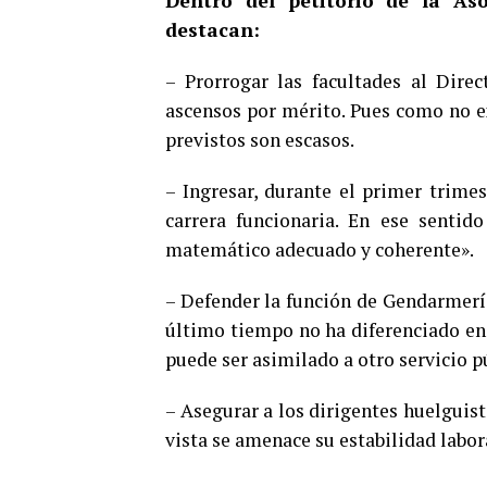
Dentro del petitorio de la Aso
audio
destacan:
– Prorrogar las facultades al Dire
ascensos por mérito. Pues como no ex
previstos son escasos.
– Ingresar, durante el primer trimes
carrera funcionaria. En ese sentid
matemático adecuado y coherente».
– Defender la función de Gendarmería
último tiempo no ha diferenciado en
puede ser asimilado a otro servicio 
– Asegurar a los dirigentes huelguis
vista se amenace su estabilidad labor