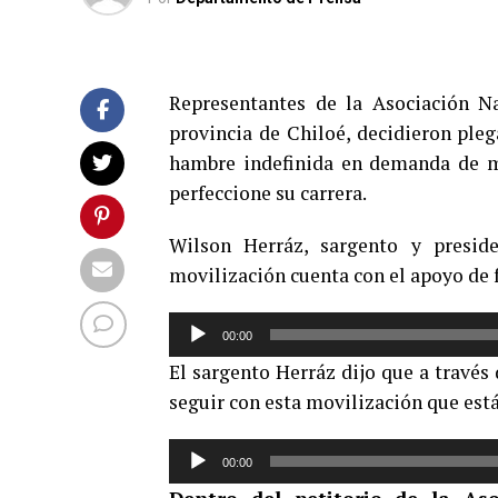
Representantes de la Asociación N
provincia de Chiloé, decidieron pleg
hambre indefinida en demanda de me
perfeccione su carrera.
Wilson Herráz, sargento y presid
movilización cuenta con el apoyo de 
Reproductor
00:00
de
El sargento Herráz dijo que a través 
audio
seguir con esta movilización que está
Reproductor
00:00
de