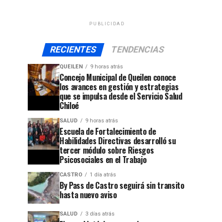
PUBLICIDAD
RECIENTES
TENDENCIAS
QUEILEN
9 horas atrás
Concejo Municipal de Queilen conoce
los avances en gestión y estrategias
que se impulsa desde el Servicio Salud
Chiloé
SALUD
9 horas atrás
Escuela de Fortalecimiento de
Habilidades Directivas desarrolló su
tercer módulo sobre Riesgos
Psicosociales en el Trabajo
CASTRO
1 día atrás
By Pass de Castro seguirá sin transito
hasta nuevo aviso
jo
SALUD
3 días atrás