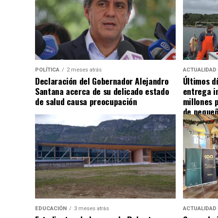
POLÍTICA
2 meses atrás
ACTUALIDAD
Declaración del Gobernador Alejandro
Últimos d
Santana acerca de su delicado estado
entrega i
de salud causa preocupación
millones 
de pequeñ
EDUCACIÓN
3 meses atrás
ACTUALIDAD