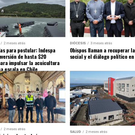
2 meses atrás
DIÓCESIS
3 meses atrás
ías para postular: Indespa
Obispos llaman a recuperar la
nversión de hasta $20
social y el diálogo político en
para impulsar la acuicultura
a escala en Chile
2 meses atrás
SALUD
2 meses atrás