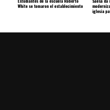
Estudiantes de la escuela Roberto
Saesa da i
White se tomaron el establecimiento
moderniza
iglesia pa