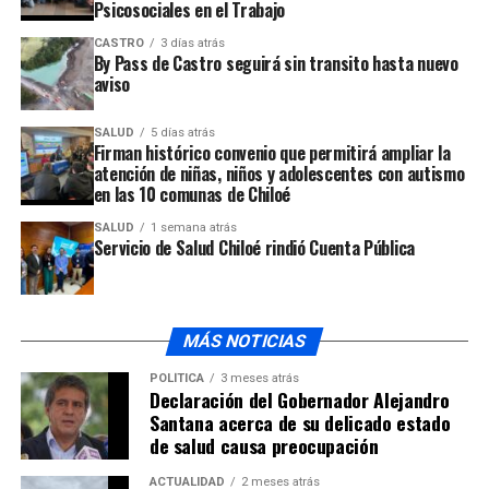
Psicosociales en el Trabajo
UP NEXT
PDI hace llamado a denunciar casos de abuso sexual
CASTRO
3 días atrás
contra menores
By Pass de Castro seguirá sin transito hasta nuevo
aviso
NO TE PIERDAS
En el Hogar de Ancianos San Francisco se lanzó
SALUD
5 días atrás
Campaña de Vacunación contra la Influenza
Firman histórico convenio que permitirá ampliar la
atención de niñas, niños y adolescentes con autismo
en las 10 comunas de Chiloé
SALUD
1 semana atrás
Servicio de Salud Chiloé rindió Cuenta Pública
MÁS NOTICIAS
POLÍTICA
3 meses atrás
Declaración del Gobernador Alejandro
Santana acerca de su delicado estado
de salud causa preocupación
ACTUALIDAD
2 meses atrás