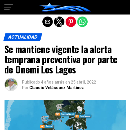
Salir de la versión móvil
ACTUALIDAD
Se mantiene vigente la alerta
temprana preventiva por parte
de Onemi Los Lagos
Publicado
4 años atrás
en
25 abril, 2022
Por
Claudio Velásquez Martínez