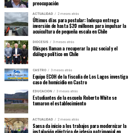
preocupación
ACTUALIDAD
2 meses atrás
Últimos días para postular: Indespa entrega
inversión de hasta $20 millones para impulsar la
acuicultura de pequeña escala en Chile
DIÓCESIS
3 meses atrás
Obispos llaman a recuperar la paz social y el
diálogo político en Chile
CASTRO
3 meses atrás
Equipo ECOH de la fiscalía de Los Lagos investiga
caso de homicidio en Castro
EDUCACIÓN
3 meses atrás
Estudiantes de la escuela Roberto White se
tomaron el establecimiento
ACTUALIDAD
2 meses atrás
Saesa da inicio a los trabajos para modernizar la
instalación eléctrica de iglesia patrimonial en