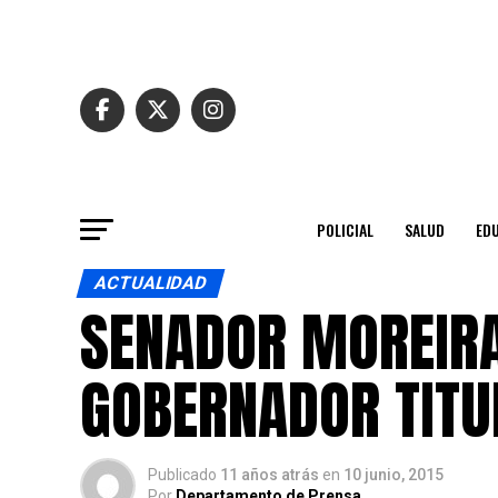
POLICIAL
SALUD
ED
ACTUALIDAD
SENADOR MOREIRA
GOBERNADOR TITU
Publicado
11 años atrás
en
10 junio, 2015
Por
Departamento de Prensa