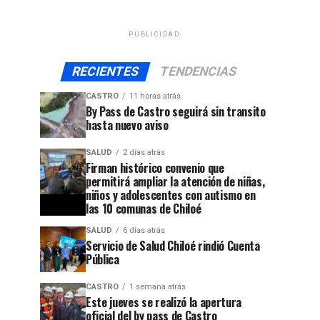
PUBLICIDAD
RECIENTES
TENDENCIAS
CASTRO
11 horas atrás
By Pass de Castro seguirá sin transito
hasta nuevo aviso
SALUD
2 días atrás
Firman histórico convenio que
permitirá ampliar la atención de niñas,
niños y adolescentes con autismo en
las 10 comunas de Chiloé
SALUD
6 días atrás
Servicio de Salud Chiloé rindió Cuenta
Pública
CASTRO
1 semana atrás
Este jueves se realizó la apertura
oficial del by pass de Castro