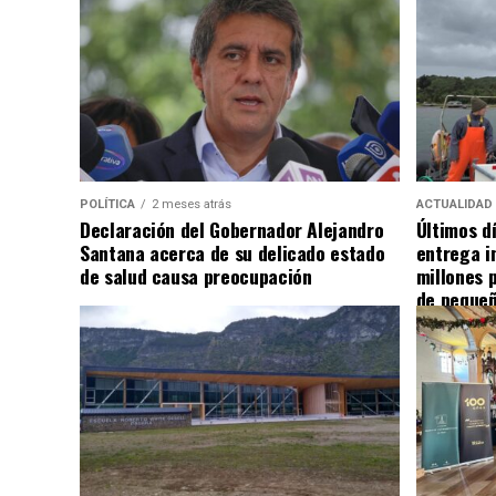
POLÍTICA
2 meses atrás
ACTUALIDAD
Declaración del Gobernador Alejandro
Últimos d
Santana acerca de su delicado estado
entrega i
de salud causa preocupación
millones 
de pequeñ