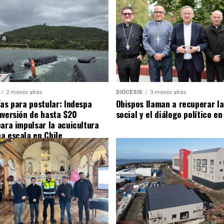
2 meses atrás
DIÓCESIS
3 meses atrás
ías para postular: Indespa
Obispos llaman a recuperar la
nversión de hasta $20
social y el diálogo político en
para impulsar la acuicultura
a escala en Chile