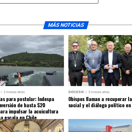
MÁS NOTICIAS
2 meses atrás
DIÓCESIS
3 meses atrás
ías para postular: Indespa
Obispos llaman a recuperar la
nversión de hasta $20
social y el diálogo político en
para impulsar la acuicultura
a escala en Chile