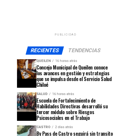
PUBLICIDAD
RECIENTES
TENDENCIAS
QUEILEN
16 horas atrás
Concejo Municipal de Queilen conoce
los avances en gestión y estrategias
que se impulsa desde el Servicio Salud
Chiloé
SALUD
16 horas atrás
Escuela de Fortalecimiento de
Habilidades Directivas desarrolló su
tercer módulo sobre Riesgos
Psicosociales en el Trabajo
CASTRO
2 días atrás
By Pass de Castro seguirá sin transito