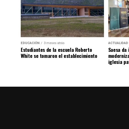
EDUCACIÓN
3 meses atrás
ACTUALIDAD
Estudiantes de la escuela Roberto
Saesa da i
White se tomaron el establecimiento
moderniza
iglesia pa