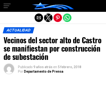
Salir de la versión móvil
ACTUALIDAD
Vecinos del sector alto de Castro
se manifiestan por construcción
de subestación
Publicado
9 años atrás
en
5 febrero, 2018
Por
Departamento de Prensa