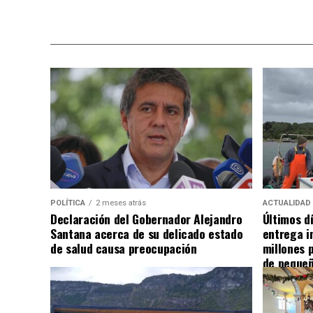
POLÍTICA
2 meses atrás
ACTUALIDAD
Declaración del Gobernador Alejandro
Últimos d
Santana acerca de su delicado estado
entrega i
de salud causa preocupación
millones 
de pequeñ