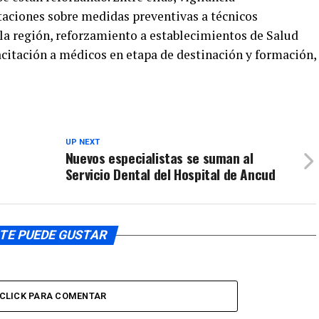
teclas
o
ciones sobre medidas preventivas a técnicos
de
disminuir
 la región, reforzamiento a establecimientos de Salud
flecha
el
arriba/aba
pacitación a médicos en etapa de destinación y formación,
volumen.
para
aumentar
o
disminuir
el
UP NEXT
Nuevos especialistas se suman al
volumen.
Servicio Dental del Hospital de Ancud
TE PUEDE GUSTAR
CLICK PARA COMENTAR