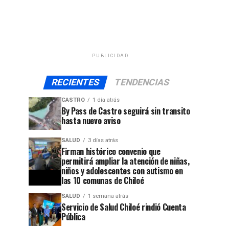
PUBLICIDAD
RECIENTES
TENDENCIAS
CASTRO
1 día atrás
By Pass de Castro seguirá sin transito
hasta nuevo aviso
SALUD
3 días atrás
Firman histórico convenio que
permitirá ampliar la atención de niñas,
niños y adolescentes con autismo en
las 10 comunas de Chiloé
SALUD
1 semana atrás
Servicio de Salud Chiloé rindió Cuenta
Pública