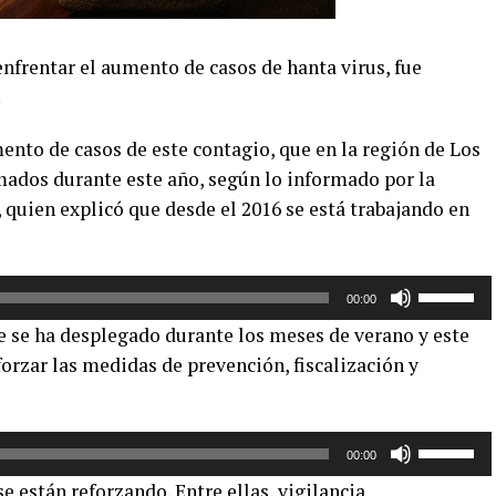
nfrentar el aumento de casos de hanta virus, fue
.
ento de casos de este contagio, que en la región de Los
ados durante este año, según lo informado por la
, quien explicó que desde el 2016 se está trabajando en
Utiliza
00:00
las
e se ha desplegado durante los meses de verano y este
teclas
forzar las medidas de prevención, fiscalización y
de
flecha
arriba/aba
Utiliza
para
00:00
las
aumentar
se están reforzando. Entre ellas, vigilancia