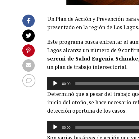
Un Plan de Acción y Prevención para e
presentado en la región de Los Lagos
Este programa busca enfrentar el aum
Lagos alcanza un número de 9 confirm
seremi de Salud Eugenia Schnake
un plan de trabajo intersectorial.
Reproductor
00:00
de
Determinó que a pesar del trabajo qu
audio
inicio del otoño, se hace necesario re
detección oportuna de los casos.
Reproductor
00:00
de
Son varias las áreas de acción que ya 