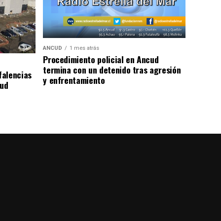
ANCUD
1 mes atrás
Procedimiento policial en Ancud
termina con un detenido tras agresión
falencias
y enfrentamiento
lud