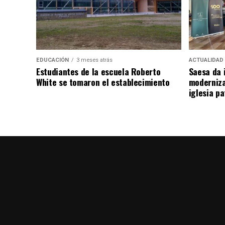
EDUCACIÓN
3 meses atrás
ACTUALIDAD
Estudiantes de la escuela Roberto
Saesa da i
White se tomaron el establecimiento
moderniza
iglesia pa