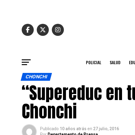
POLICIAL
SALUD
ED
CHONCHI
“Supereduc en t
Chonchi
Publicado
10 años atrás
en
27 julio, 2016
Por
Departamento de Prensa