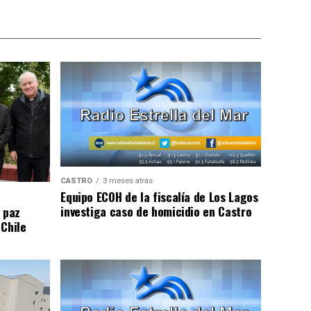
CASTRO
3 meses atrás
Equipo ECOH de la fiscalía de Los Lagos
investiga caso de homicidio en Castro
 paz
 Chile