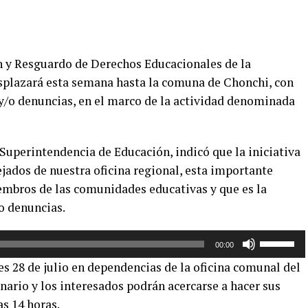
 y Resguardo de Derechos Educacionales de la
splazará esta semana hasta la comuna de Chonchi, con
 y/o denuncias, en el marco de la actividad denominada
 Superintendencia de Educación, indicó que la iniciativa
ejados de nuestra oficina regional, esta importante
embros de las comunidades educativas y que es la
 o denuncias.
Utiliza
00:00
las
ves 28 de julio en dependencias de la oficina comunal del
teclas
enario y los interesados podrán acercarse a hacer sus
de
as 14 horas.
flecha