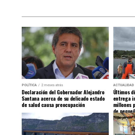
POLÍTICA
2 meses atrás
ACTUALIDAD
Declaración del Gobernador Alejandro
Últimos d
Santana acerca de su delicado estado
entrega i
de salud causa preocupación
millones 
de pequeñ