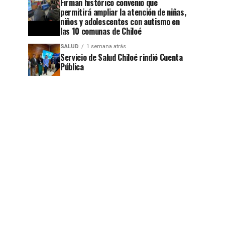
Firman histórico convenio que
jo
permitirá ampliar la atención de niñas,
niños y adolescentes con autismo en
las 10 comunas de Chiloé
SALUD
1 semana atrás
Servicio de Salud Chiloé rindió Cuenta
Pública