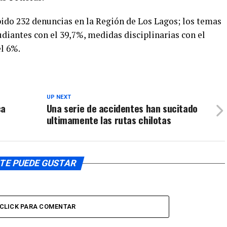
arriba/aba
ibido 232 denuncias en la Región de Los Lagos; los temas
para
diantes con el 39,7%, medidas disciplinarias con el
aumentar
o
l 6%.
disminuir
el
volumen.
UP NEXT
ca
Una serie de accidentes han sucitado
ultimamente las rutas chilotas
TE PUEDE GUSTAR
CLICK PARA COMENTAR