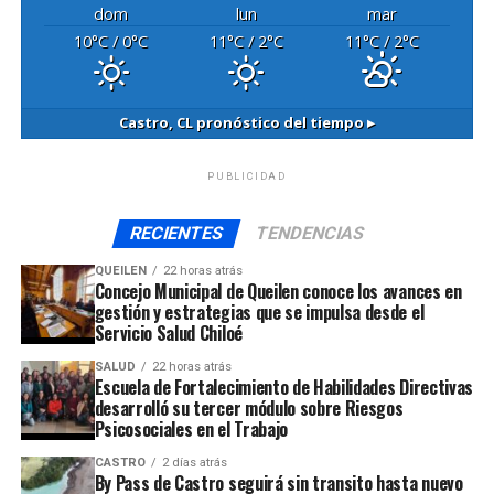
dom
lun
mar
10
°C
/ 0
°C
11
°C
/ 2
°C
11
°C
/ 2
°C
Castro, CL
pronóstico del tiempo ▸
PUBLICIDAD
RECIENTES
TENDENCIAS
QUEILEN
22 horas atrás
Concejo Municipal de Queilen conoce los avances en
gestión y estrategias que se impulsa desde el
Servicio Salud Chiloé
SALUD
22 horas atrás
Escuela de Fortalecimiento de Habilidades Directivas
desarrolló su tercer módulo sobre Riesgos
Psicosociales en el Trabajo
CASTRO
2 días atrás
By Pass de Castro seguirá sin transito hasta nuevo