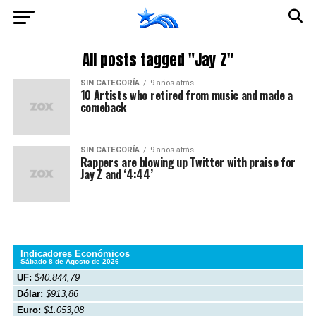
All posts tagged "Jay Z"
SIN CATEGORÍA
9 años atrás
10 Artists who retired from music and made a
comeback
SIN CATEGORÍA
9 años atrás
Rappers are blowing up Twitter with praise for
Jay Z and ‘4:44’
Indicadores Económicos
Sábado 8 de Agosto de 2026
UF:
$40.844,79
Dólar:
$913,86
Euro:
$1.053,08