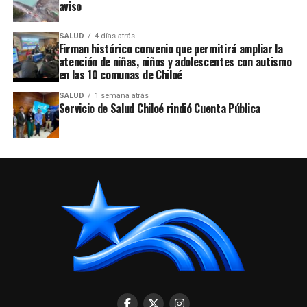
aviso
SALUD
4 días atrás
Firman histórico convenio que permitirá ampliar la
atención de niñas, niños y adolescentes con autismo
en las 10 comunas de Chiloé
SALUD
1 semana atrás
Servicio de Salud Chiloé rindió Cuenta Pública