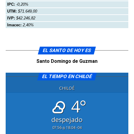
IPC:
-0,20%
UTM:
$71.649,00
IVP:
$42.246,82
Imacec:
2,40%
EL SANTO DE HOY ES
Santo Domingo de Guzman
EL TIEMPO EN CHILOÉ
CHILOÉ
4°
despejado
07:56
18:04 -04