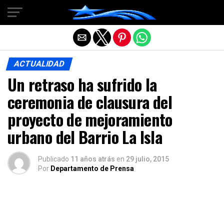
Salir de la versión móvil
ACTUALIDAD
Un retraso ha sufrido la
ceremonia de clausura del
proyecto de mejoramiento
urbano del Barrio La Isla
Publicado
11 años atrás
en
29 julio, 2015
Por
Departamento de Prensa