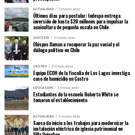
ACTUALIDAD
2 meses atrás
Últimos días para postular: Indespa entrega
inversión de hasta $20 millones para impulsar la
acuicultura de pequeña escala en Chile
DIÓCESIS
3 meses atrás
Obispos llaman a recuperar la paz social y el
diálogo político en Chile
CASTRO
3 meses atrás
Equipo ECOH de la fiscalía de Los Lagos investiga
caso de homicidio en Castro
EDUCACIÓN
3 meses atrás
Estudiantes de la escuela Roberto White se
tomaron el establecimiento
ACTUALIDAD
2 meses atrás
Saesa da inicio a los trabajos para modernizar la
instalación eléctrica de iglesia patrimonial en
Villa Quinchao