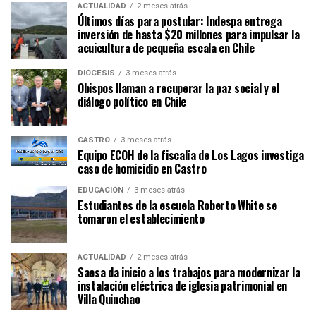
ACTUALIDAD
2 meses atrás
Últimos días para postular: Indespa entrega
inversión de hasta $20 millones para impulsar la
acuicultura de pequeña escala en Chile
DIÓCESIS
3 meses atrás
Obispos llaman a recuperar la paz social y el
diálogo político en Chile
CASTRO
3 meses atrás
Equipo ECOH de la fiscalía de Los Lagos investiga
caso de homicidio en Castro
EDUCACIÓN
3 meses atrás
Estudiantes de la escuela Roberto White se
tomaron el establecimiento
ACTUALIDAD
2 meses atrás
Saesa da inicio a los trabajos para modernizar la
instalación eléctrica de iglesia patrimonial en
Villa Quinchao