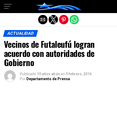
Salir de la versión móvil
ACTUALIDAD
Vecinos de Futaleufú logran
acuerdo con autoridades de
Gobierno
Publicado
10 años atrás
en
9 febrero, 2016
Por
Departamento de Prensa