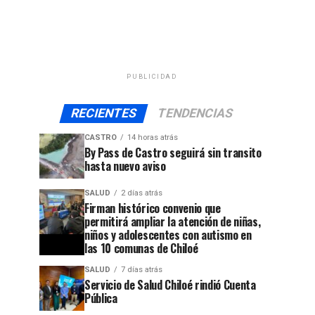
PUBLICIDAD
RECIENTES
TENDENCIAS
CASTRO
14 horas atrás
By Pass de Castro seguirá sin transito
hasta nuevo aviso
SALUD
2 días atrás
Firman histórico convenio que
permitirá ampliar la atención de niñas,
niños y adolescentes con autismo en
las 10 comunas de Chiloé
SALUD
7 días atrás
Servicio de Salud Chiloé rindió Cuenta
Pública