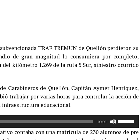
ar subvencionada TRAF TREMUN de Quellón perdieron su
endio de gran magnitud lo consumiera por completo,
 del kilómetro 1.269 de la ruta 5 Sur, siniestro ocurrido
 de Carabineros de Quellón, Capitán Aymer Henríquez,
ió trabajar por varias horas para controlar la acción de
a infraestructura educacional.
Utiliza
00:00
las
ucativo contaba con una matrícula de 230 alumnos de pre
teclas