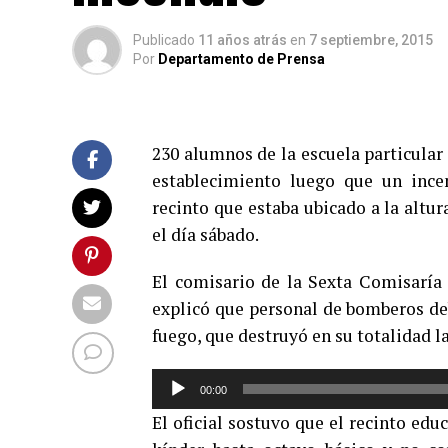
Publicado
11 años atrás
en
7 septiembre, 2015
Por
Departamento de Prensa
230 alumnos de la escuela particul
establecimiento luego que un inc
recinto que estaba ubicado a la altura
el día sábado.
El comisario de la Sexta Comisaría
explicó que personal de bomberos deb
fuego, que destruyó en su totalidad l
Reproductor
00:00
de
El oficial sostuvo que el recinto ed
audio