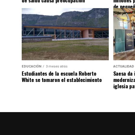
de salud causa preocupación
millones 
de pequeñ
EDUCACIÓN
3 meses atrás
ACTUALIDAD
Estudiantes de la escuela Roberto
Saesa da i
White se tomaron el establecimiento
moderniza
iglesia pa