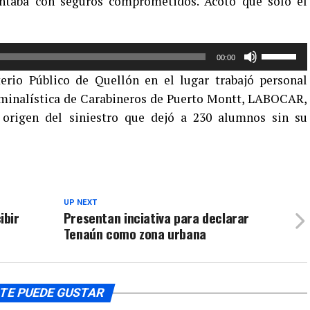
ontaba con seguros comprometidos. Acotó que solo el
de
flecha
arriba/aba
Utiliza
para
00:00
las
aumentar
terio Público de Quellón en el lugar trabajó personal
teclas
o
iminalística de Carabineros de Puerto Montt, LABOCAR,
de
disminuir
 origen del siniestro que dejó a 230 alumnos sin su
flecha
el
arriba/aba
volumen.
para
aumentar
o
disminuir
UP NEXT
ibir
Presentan inciativa para declarar
el
Tenaún como zona urbana
volumen.
TE PUEDE GUSTAR