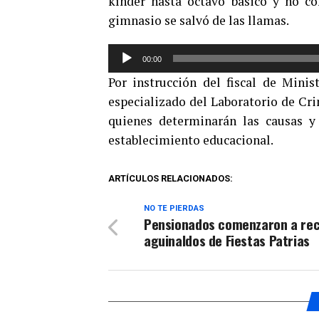
kínder hasta octavo básico y no c
gimnasio se salvó de las llamas.
Reproductor
00:00
de
Por instrucción del fiscal de Minis
audio
especializado del Laboratorio de Cr
quienes determinarán las causas y
establecimiento educacional.
ARTÍCULOS RELACIONADOS:
NO TE PIERDAS
Pensionados comenzaron a rec
aguinaldos de Fiestas Patrias