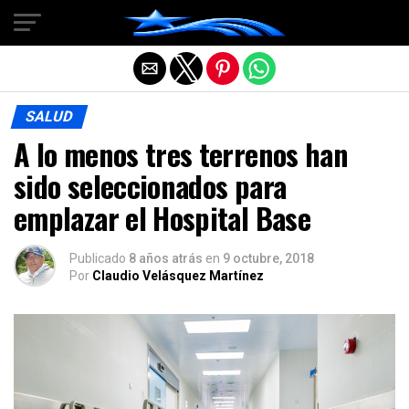
Salir de la versión móvil
SALUD
A lo menos tres terrenos han
sido seleccionados para
emplazar el Hospital Base
Publicado
8 años atrás
en
9 octubre, 2018
Por
Claudio Velásquez Martínez