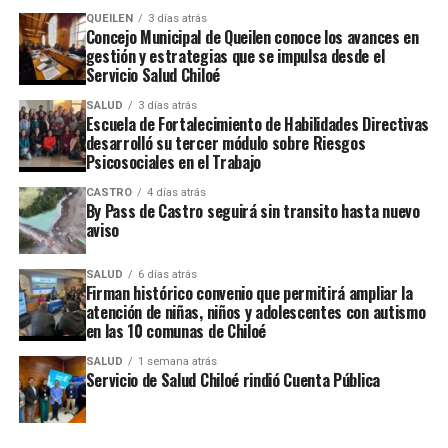
de la Sección de Investigación de Accidentes de
QUEILEN
3 días atrás
Concejo Municipal de Queilen conoce los avances en
Tránsito, SIAT, de la prefectura de Llanquihue.
gestión y estrategias que se impulsa desde el
Servicio Salud Chiloé
ARTÍCULOS RELACIONADOS:
SALUD
3 días atrás
Escuela de Fortalecimiento de Habilidades Directivas
UP NEXT
desarrolló su tercer módulo sobre Riesgos
Selección femenina de Futsal del Liceo Insular logró
Psicosociales en el Trabajo
quedarse con fase provincial
CASTRO
4 días atrás
NO TE PIERDAS
By Pass de Castro seguirá sin transito hasta nuevo
Consejero regional busca realizar primarias
aviso
convencionales para alcalde en Castro
SALUD
6 días atrás
Firman histórico convenio que permitirá ampliar la
atención de niñas, niños y adolescentes con autismo
en las 10 comunas de Chiloé
SALUD
1 semana atrás
Servicio de Salud Chiloé rindió Cuenta Pública