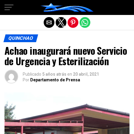
Salir de la versión móvil
QUINCHAO
Achao inaugurará nuevo Servicio
de Urgencia y Esterilización
Publicado
5 años atrás
en
20 abril, 2021
Por
Departamento de Prensa