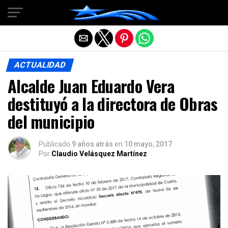
Salir de la versión móvil
ACTUALIDAD
Alcalde Juan Eduardo Vera
destituyó a la directora de Obras
del municipio
Publicado
9 años atrás
en
10 mayo, 2017
Por
Claudio Velásquez Martínez