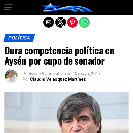
Salir de la versión móvil
POLÍTICA
Dura competencia política en
Aysén por cupo de senador
Publicado
9 años atrás
en
10 mayo, 2017
Por
Claudio Velásquez Martínez