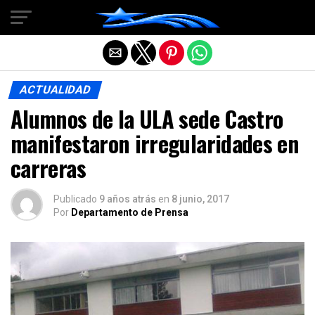
Salir de la versión móvil
ACTUALIDAD
Alumnos de la ULA sede Castro
manifestaron irregularidades en
carreras
Publicado
9 años atrás
en
8 junio, 2017
Por
Departamento de Prensa