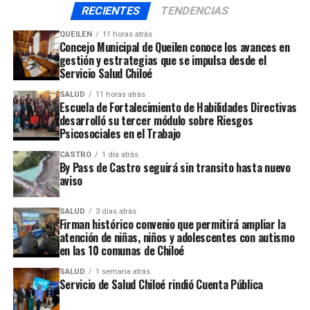
audio
RECIENTES
TENDENCIAS
desarrolla este programa en Chiloé sumándose así a
otros establecimientos que llevaron a cabo esta Escuela
QUEILEN
11 horas atrás
de Ciudadanía, como el Liceo Politécnico Holanda de
Concejo Municipal de Queilen conoce los avances en
gestión y estrategias que se impulsa desde el
Llanquihue y el Liceo Fray Pablo Royo de San Pablo.
Servicio Salud Chiloé
SALUD
11 horas atrás
ARTÍCULOS RELACIONADOS:
Escuela de Fortalecimiento de Habilidades Directivas
desarrolló su tercer módulo sobre Riesgos
UP NEXT
Psicosociales en el Trabajo
Luego de las movilizaciones Queilen vuelve a la
normalidad
CASTRO
1 día atrás
By Pass de Castro seguirá sin transito hasta nuevo
NO TE PIERDAS
aviso
Se dio inicio a proceso de licitación del nuevo hospital
de Quellón
SALUD
3 días atrás
Firman histórico convenio que permitirá ampliar la
atención de niñas, niños y adolescentes con autismo
en las 10 comunas de Chiloé
SALUD
1 semana atrás
Servicio de Salud Chiloé rindió Cuenta Pública