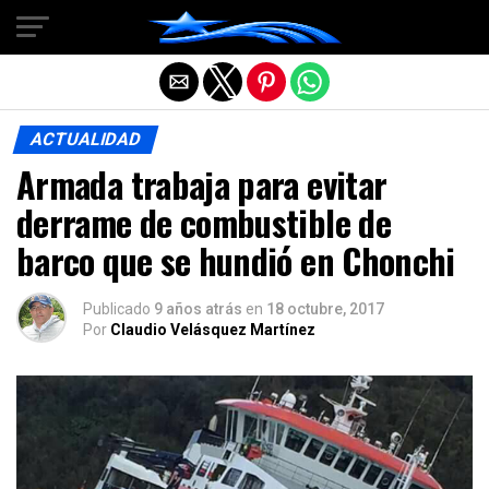
Salir de la versión móvil
ACTUALIDAD
Armada trabaja para evitar
derrame de combustible de
barco que se hundió en Chonchi
Publicado
9 años atrás
en
18 octubre, 2017
Por
Claudio Velásquez Martínez