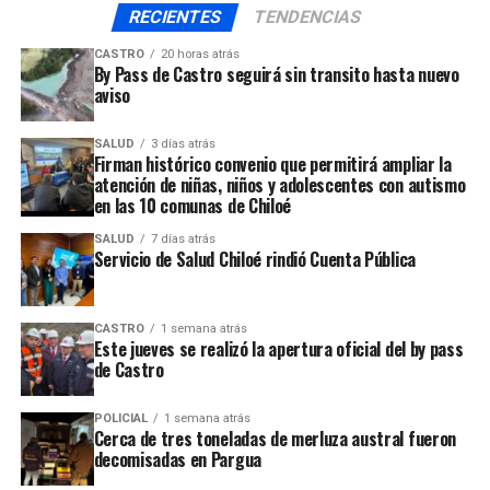
RECIENTES
TENDENCIAS
UP NEXT
Carabineros de Chile implementa servicios preventivos
para esta Navidad
CASTRO
20 horas atrás
By Pass de Castro seguirá sin transito hasta nuevo
aviso
NO TE PIERDAS
A fines de mes se entregaran últimos recursos para
proyectos 2% en cultura
SALUD
3 días atrás
Firman histórico convenio que permitirá ampliar la
atención de niñas, niños y adolescentes con autismo
en las 10 comunas de Chiloé
SALUD
7 días atrás
Servicio de Salud Chiloé rindió Cuenta Pública
CASTRO
1 semana atrás
Este jueves se realizó la apertura oficial del by pass
de Castro
POLICIAL
1 semana atrás
Cerca de tres toneladas de merluza austral fueron
decomisadas en Pargua