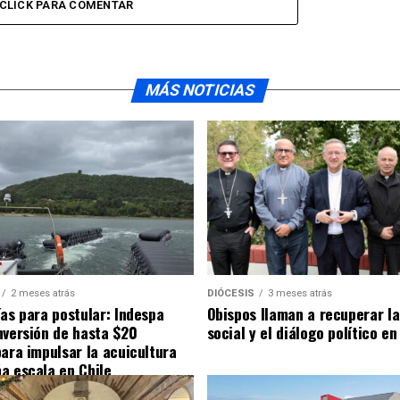
CLICK PARA COMENTAR
MÁS NOTICIAS
2 meses atrás
DIÓCESIS
3 meses atrás
ías para postular: Indespa
Obispos llaman a recuperar la
nversión de hasta $20
social y el diálogo político en
para impulsar la acuicultura
a escala en Chile