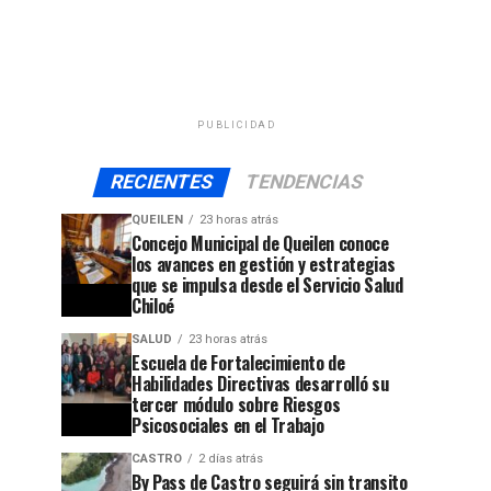
PUBLICIDAD
RECIENTES
TENDENCIAS
QUEILEN
23 horas atrás
Concejo Municipal de Queilen conoce
los avances en gestión y estrategias
que se impulsa desde el Servicio Salud
Chiloé
SALUD
23 horas atrás
Escuela de Fortalecimiento de
Habilidades Directivas desarrolló su
tercer módulo sobre Riesgos
Psicosociales en el Trabajo
CASTRO
2 días atrás
By Pass de Castro seguirá sin transito