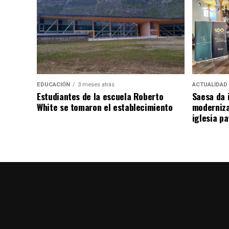
EDUCACIÓN
3 meses atrás
ACTUALIDAD
Estudiantes de la escuela Roberto
Saesa da i
White se tomaron el establecimiento
moderniza
iglesia pa