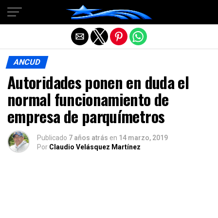
Salir de la versión móvil
ANCUD
Autoridades ponen en duda el
normal funcionamiento de
empresa de parquímetros
Publicado
7 años atrás
en
14 marzo, 2019
Por
Claudio Velásquez Martínez