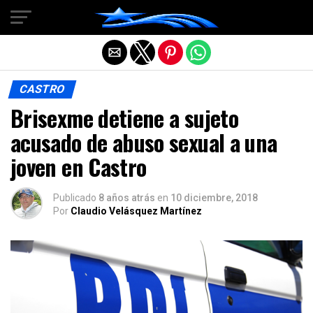
Salir de la versión móvil
CASTRO
Brisexme detiene a sujeto
acusado de abuso sexual a una
joven en Castro
Publicado
8 años atrás
en
10 diciembre, 2018
Por
Claudio Velásquez Martínez